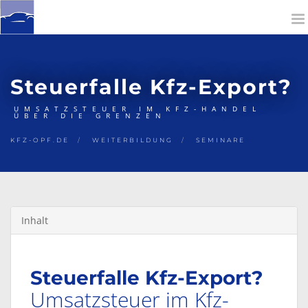
To
na
Steuerfalle Kfz-Export?
UMSATZSTEUER IM KFZ-HANDEL
ÜBER DIE GRENZEN
KFZ-OPF.DE
WEITERBILDUNG
SEMINARE
Inhalt
Steuerfalle Kfz-Export?
Umsatzsteuer im Kfz-