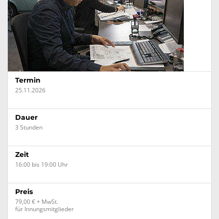
Termin
25.11.2026
Dauer
3 Stunden
Zeit
16:00 bis 19:00 Uhr
Preis
79,00 € + MwSt.
für Innungsmitglieder