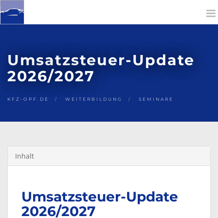
To
na
Umsatzsteuer-Update
2026/2027
KFZ-OPF.DE
WEITERBILDUNG
SEMINARE
Inhalt
Umsatzsteuer-Update
2026/2027