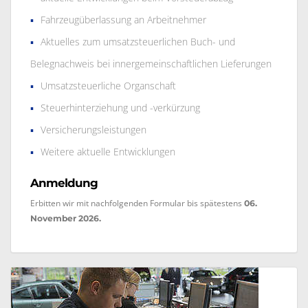
Fahrzeugüberlassung an Arbeitnehmer
Aktuelles zum umsatzsteuerlichen Buch- und
Belegnachweis bei innergemeinschaftlichen Lieferungen
Umsatzsteuerliche Organschaft
Steuerhinterziehung und -verkürzung
Versicherungsleistungen
Weitere aktuelle Entwicklungen
Anmeldung
Erbitten wir mit nachfolgenden Formular bis spätestens
06.
November 2026.