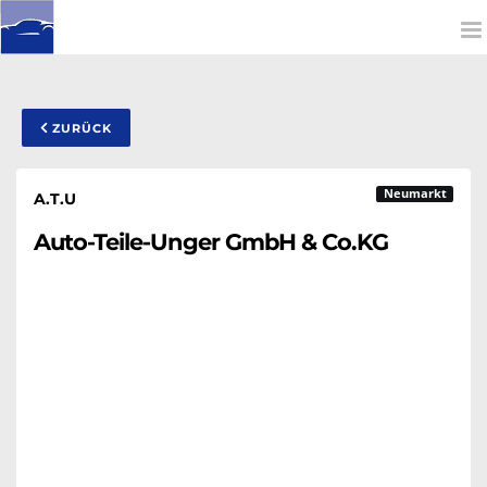
To
na
ZURÜCK
Neumarkt
A.T.U
Auto-Teile-Unger GmbH & Co.KG