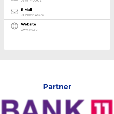
09181-460072
E-Mail
0119@de.atu.eu
Website
www.atu.eu
Partner