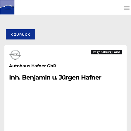
To
na
ZURÜCK
Regensburg Land
Autohaus Hafner GbR
Inh. Benjamin u. Jürgen Hafner