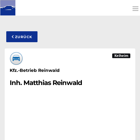
To
na
ZURÜCK
Kelheim
Kfz.-Betrieb Reinwald
Inh. Matthias Reinwald