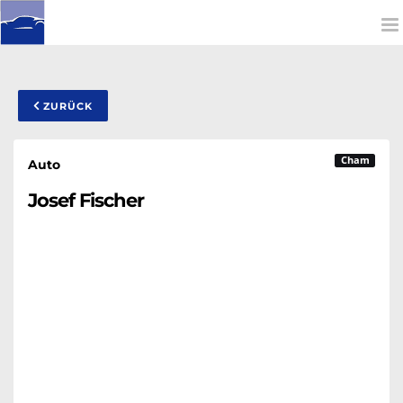
To
na
ZURÜCK
Cham
Auto
Josef Fischer