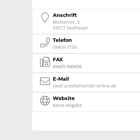
Anschrift
Blumenstr. 2
93077 Saalhaupt
Telefon
09405-7156
FAX
09405-940636
E-Mail
josef.schelkshorn@t-online.de
Website
Keine Angabe