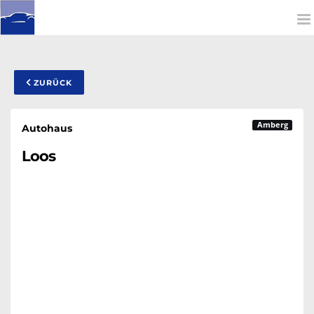
To
na
ZURÜCK
Amberg
Autohaus
Loos