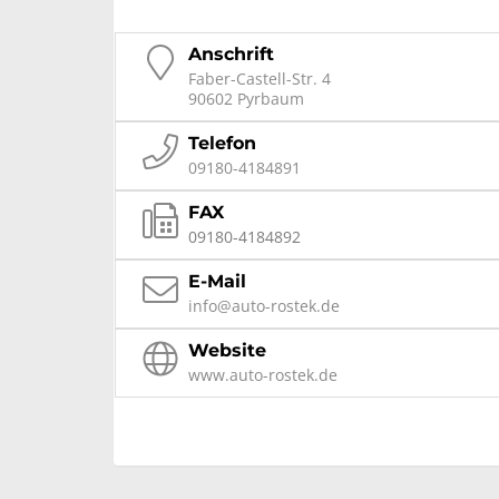
Anschrift
Faber-Castell-Str. 4
90602 Pyrbaum
Telefon
09180-4184891
FAX
09180-4184892
E-Mail
info@auto-rostek.de
Website
www.auto-rostek.de