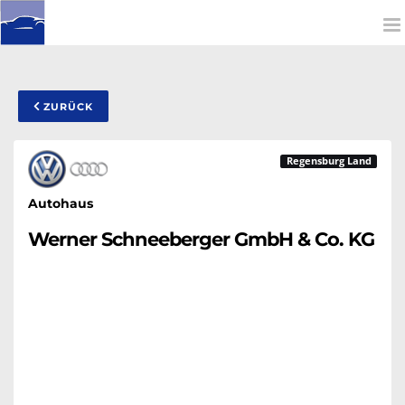
To
na
ZURÜCK
Regensburg Land
Autohaus
Werner Schneeberger GmbH & Co. KG