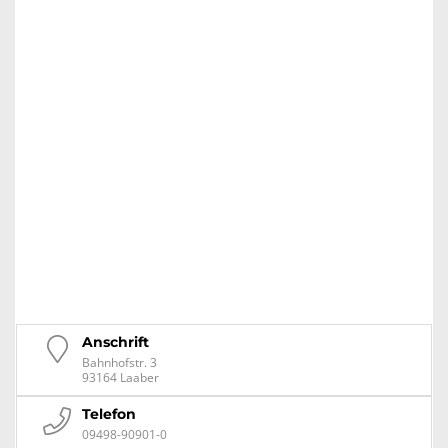
Anschrift
Bahnhofstr. 3
93164 Laaber
Telefon
09498-90901-0