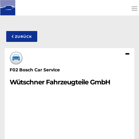
To
na
ZURÜCK
F02 Bosch Car Service
Wütschner Fahrzeugteile GmbH